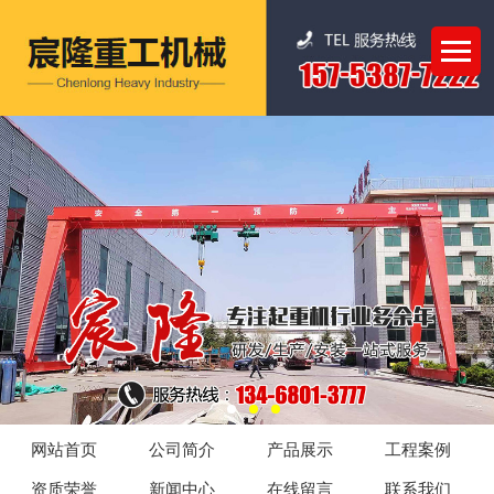
网站首页
公司简介
产品展示
工程案例
资质荣誉
新闻中心
在线留言
联系我们