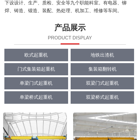
下设设计、生产、质检、安全等九个职能科室。有电器、铆
焊、铸造、锻造、装配、热处理、机加工、维修等车间。
产品展示
PRODUCT DISPLAY
1
2
3
欧式起重机
地铁出渣机
门式集装箱起重机
集装箱翻转机
单梁门式起重机
双梁门式起重机
单梁桥式起重机
双梁桥式起重机