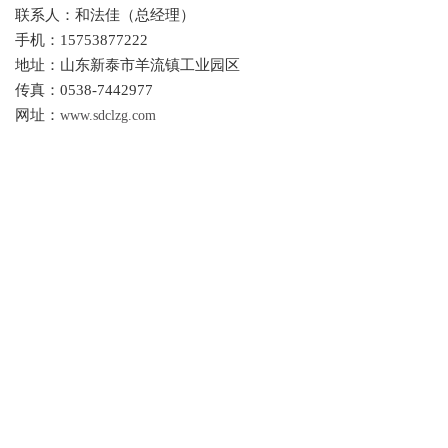
联系人：和法佳（总经理）
手机：15753877222
地址：山东新泰市羊流镇工业园区
传真：0538-7442977
网址：
www.sdclzg.com