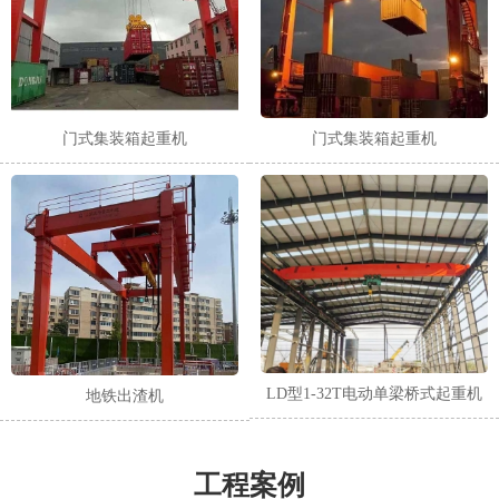
门式集装箱起重机
门式集装箱起重机
LD型1-32T电动单梁桥式起重机
地铁出渣机
工程案例