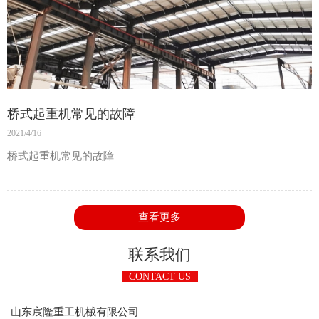
桥式起重机常见的故障
2021/4/16
桥式起重机常见的故障
查看更多
联系我们
CONTACT US
山东宸隆重工机械有限公司