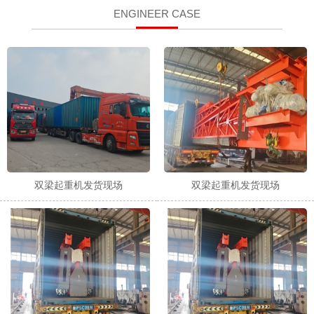
ENGINEER CASE
双梁起重机发货现场
双梁起重机发货现场