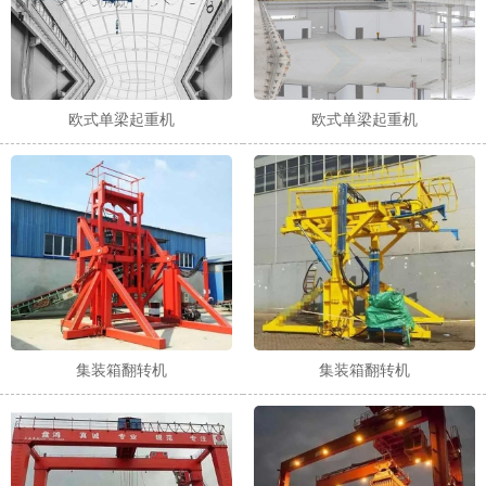
欧式单梁起重机
欧式单梁起重机
集装箱翻转机
集装箱翻转机