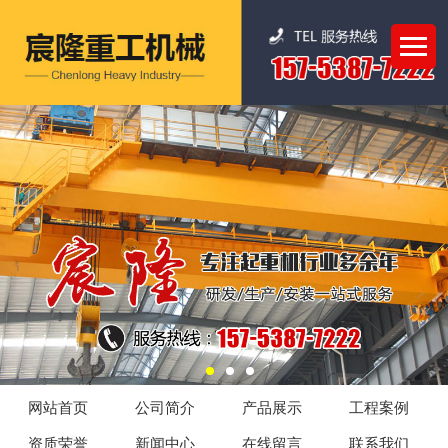
网站首页
公司简介
产品展示
工程案例
资质荣誉
新闻中心
在线留言
联系我们