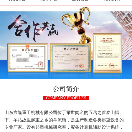
公司简介
COMPANY PROFILES
山东宸隆重工机械有限公司位于举世闻名的五岳之首泰山脚
下、羊祜故里起重之乡的羊流镇，是生产制造各类起重设备的
专业厂家。设有起重机械研究室，配备计算机辅助设计系统，